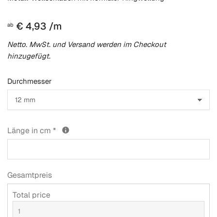
Normaler
€ 4,93 /m
ab
Preis
Netto. MwSt. und Versand werden im Checkout
hinzugefügt.
Durchmesser
Länge in cm
*
Gesamtpreis
Total price