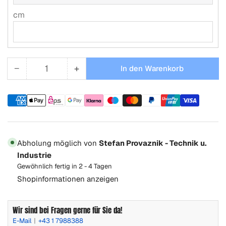
cm
−
+
In den Warenkorb
Anzahl
Menge
Menge
reduzieren
erhöhen
für
für
Zahlungsmethoden
Edelstahlwellrohr
Edelstahlwellrohr
Abholung möglich von
Stefan Provaznik - Technik u.
Industrie
Gewöhnlich fertig in 2 - 4 Tagen
Shopinformationen anzeigen
Wir sind bei Fragen gerne für Sie da!
E-Mail
+43 1 7988388