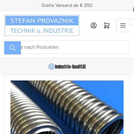
Zum
Gratis Versand ab € 250
Inhalt
springen
Anmelden
Mini-Warenkorb öffnen
Suche
nach
Produkten
Industrie-Qualität
Zu
Produktinformationen
springen