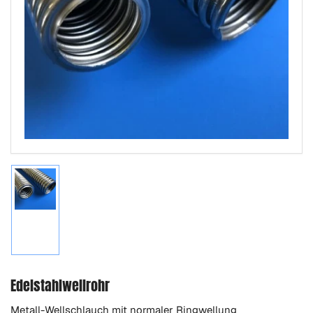
Bild
in
Galerieansicht
1
laden
Edelstahlwellrohr
Metall-Wellschlauch mit normaler Ringwellung