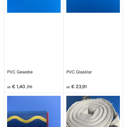
PVC Gewebe
PVC Glasklar
Normaler
Normaler
€ 1,40 /m
€ 23,91
ab
ab
Preis
Preis