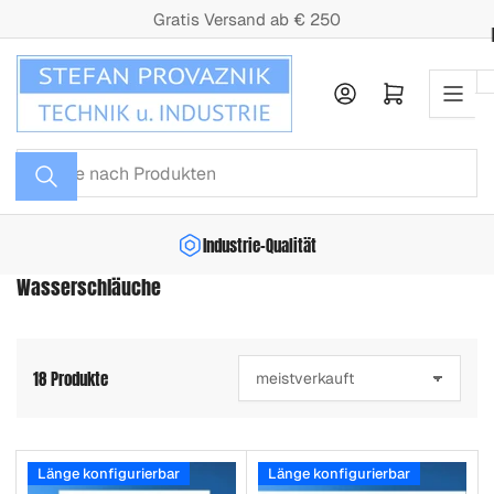
Zum
Gratis Versand ab € 250
Inhalt
springen
Anmelden
Mini-Warenkorb öffnen
Suche
nach
Produkten
Industrie-Qualität
Persönl
Wasserschläuche
18 Produkte
S
o
r
t
i
Länge konfigurierbar
Länge konfigurierbar
e