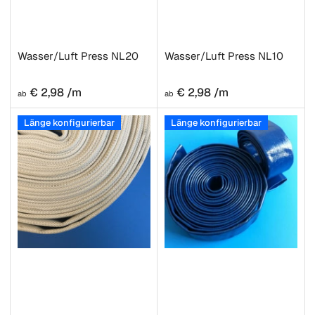
Wasser/Luft Press NL20
Wasser/Luft Press NL10
Normaler
Normaler
€ 2,98 /m
€ 2,98 /m
ab
ab
Preis
Preis
Länge konfigurierbar
Länge konfigurierbar