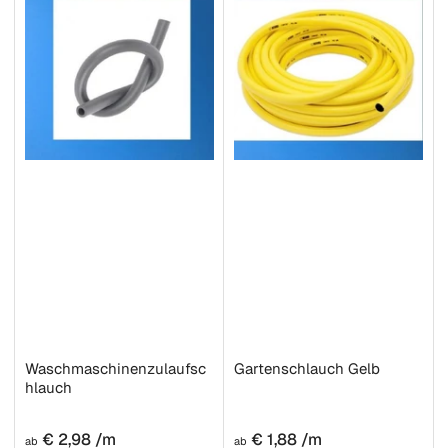
r
e
n
n
a
c
h
:
Waschmaschinenzulaufsc
Gartenschlauch Gelb
hlauch
Normaler
Normaler
€ 2,98 /m
€ 1,88 /m
ab
ab