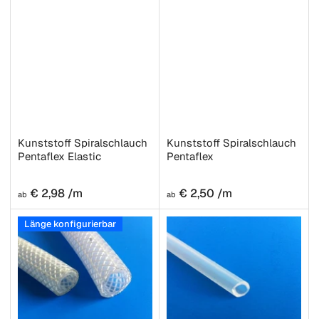
Kunststoff Spiralschlauch
Kunststoff Spiralschlauch
Pentaflex Elastic
Pentaflex
Normaler
Normaler
€ 2,98 /m
€ 2,50 /m
ab
ab
Preis
Preis
Länge konfigurierbar