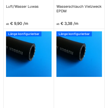
Luft/Wasser Luwas
Wasserschlauch Vielzweck
EPDM
Normaler
Normaler
€ 9,90 /m
€ 3,38 /m
ab
ab
Preis
Preis
Länge konfigurierbar
Länge konfigurierbar