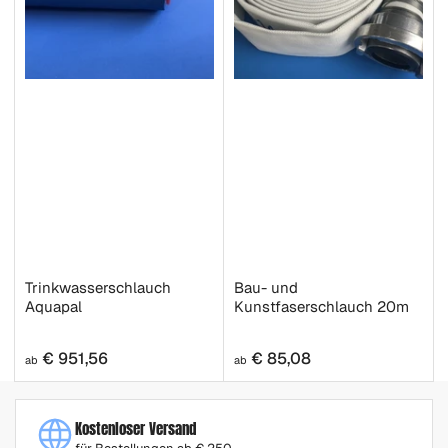
Trinkwasserschlauch
Bau- und
Aquapal
Kunstfaserschlauch 20m
Normaler
Normaler
€ 951,56
€ 85,08
ab
ab
Preis
Preis
Kostenloser Versand