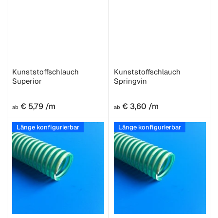
Kunststoffschlauch
Kunststoffschlauch
Superior
Springvin
Normaler
Normaler
€ 5,79 /m
€ 3,60 /m
ab
ab
Preis
Preis
Länge konfigurierbar
Länge konfigurierbar