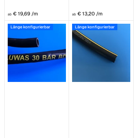
Normaler
Normaler
€ 19,69 /m
€ 13,20 /m
ab
ab
Preis
Preis
Länge konfigurierbar
Länge konfigurierbar