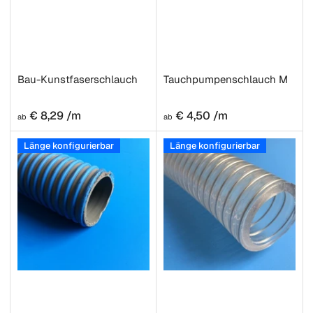
Bau-Kunstfaserschlauch
Tauchpumpenschlauch M
Normaler
Normaler
€ 8,29 /m
€ 4,50 /m
ab
ab
Preis
Preis
Länge konfigurierbar
Länge konfigurierbar